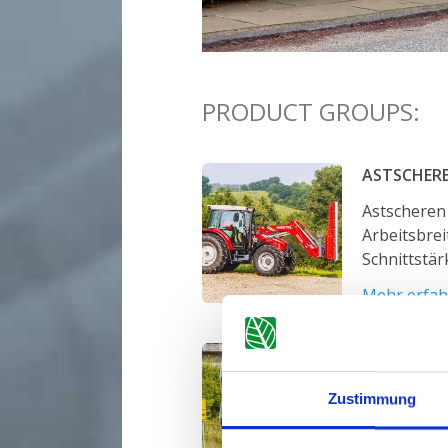
PRODUCT GROUPS:
ASTSCHER
Astscheren
Arbeitsbrei
Schnittstär
Mehr erfa
ASTSÄGEN
Astsägen fü
Zustimmung
angeordnet
380 cm bis 