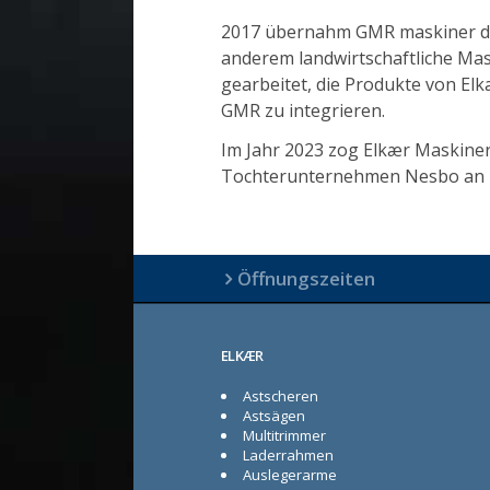
2017 übernahm GMR maskiner die
anderem landwirtschaftliche Mas
gearbeitet, die Produkte von E
GMR zu integrieren.
Im Jahr 2023 zog Elkær Maskin
Tochterunternehmen Nesbo an N
Öffnungszeiten
ELKÆR
Astscheren
Astsägen
Multitrimmer
Laderrahmen
Auslegerarme