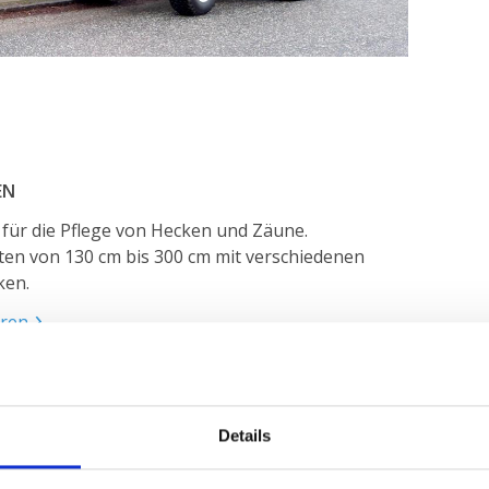
EN
 für die Pflege von Hecken und Zäune.
ten von 130 cm bis 300 cm mit verschiedenen
ken.
hren
r jegliche Pflegearbeiten mit versetzt
Details
en Sägeblättern. Arbeitsbreiten von 130 cm bis
Schnittstärken von 25 cm.