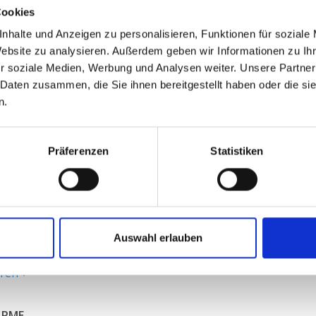
Cookies
hren
nhalte und Anzeigen zu personalisieren, Funktionen für soziale
Website zu analysieren. Außerdem geben wir Informationen zu I
MMER
r soziale Medien, Werbung und Analysen weiter. Unsere Partner
 Daten zusammen, die Sie ihnen bereitgestellt haben oder die s
r erledigen die gesamte Pflegearbiet in einem
n.
. Arbeitsbreite von 130 cm und Schnittstärke bis
hren
Präferenzen
Statistiken
MEN
aderrahmen für den Anbau der Astcheren,
der Multitrimmer an Hoflader, Schlepper,
Auswahl erlauben
der uvm.
hren
ARME