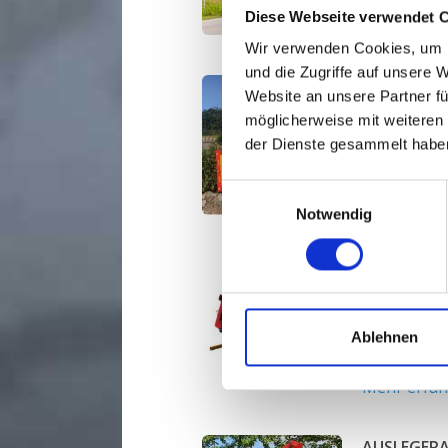
Diese Webseite verwendet 
Mehr erfa
Wir verwenden Cookies, um I
und die Zugriffe auf unsere 
MULTITRI
Website an unsere Partner fü
möglicherweise mit weiteren
Multitrimme
der Dienste gesammelt habe
Arbeitsgang
3 cm.
Einwilligungsauswahl
Mehr erfa
Notwendig
LADERRAH
Kräftige L
Astsägen o
Ablehnen
Teleskopla
Mehr erfa
AUSLEGER